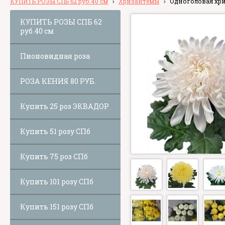
КУПИТЬ РОЗЫ СПБ 62 руб.40 см
›
Хризантемы
›
Одноголовая хри
КУПИТЬ РОЗЫ СПБ 62
руб.40 см
Пионовидная роза
РОЗА КЕНИЯ 80 РУБ.
Купить 25 роз ЭКВАДОР
Купить 51 розу СПб
Купить 75 роз СПб
Купить 101 розу СПб
Купить 151 розу СПб