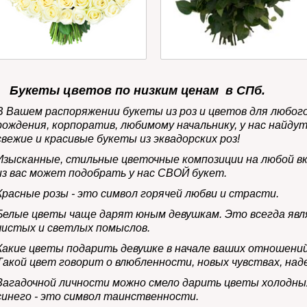
Букеты цветов по низким ценам в СПб
.
В Вашем распоряжении букеты из роз и цветов для любого 
рождения, корпоратив, любимому начальнику, у нас найдут
свежие и красивые букеты из эквадорских роз!
Изысканные, стильные цветочные композиции на любой вк
из вас может подобрать у нас СВОЙ букет.
Красные розы
- это символ горячей любви и страсти.
Белые цветы
чаще дарят юным девушкам. Это всегда яв
чистых и светлых помыслов.
Какие цветы подарить девушке в начале ваших отношени
Такой цвет говорит о влюбленности, новых чувствах, над
Загадочной личности можно смело дарить цветы холодн
синего
- это символ таинственности.