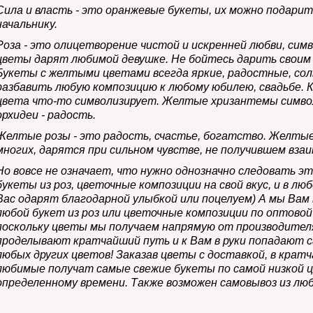
Сила и власть - это
оранжевые букеты
, их можно подарит
начальнику.
Роза
- это олицетворение чистой и искренней любви, сим
цветы дарят любимой девушке. Не бойтесь дарить свои
Букеты с желтыми цветами всегда яркие, радостные, сол
разбавить любую композицию к любому юбилею, свадьбе. 
цвета что-то символизирует. Желтые хризантемы симво
орхидеи - радость.
Желтые розы
- это радость, счастье, богатство. Желты
многих, дарятся при сильном чувстве, не получившем вза
Но вовсе не означает, что нужно однозначно следовать 
букеты из роз, цветочные композиции на свой вкус, и в л
Вас одарят благодарной улыбкой или поцелуем) А мы Вам
любой букет из роз или цветочные композиции по оптовой 
поскольку цветы мы получаем напрямую от производителя
проделывают кратчайший путь и к Вам в руки попадают с
любых других цветов! Заказав цветы с доставкой, в крат
любимые получат самые свежие букеты по самой низкой це
определенному времени. Также возможен самовывоз из люб