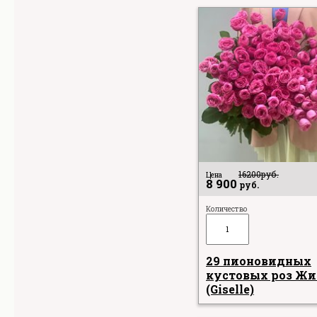
16200
руб.
Цена
8 900
руб.
Количество
29 пионовидных
кустовых роз Жи
(Giselle)