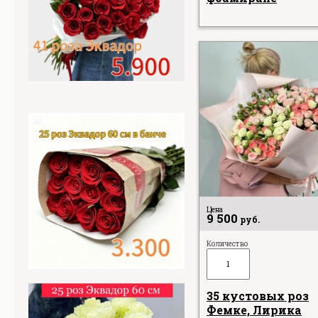
Цена
9 500
руб.
Количество
35 кустовых роз
Фемке, Лирика