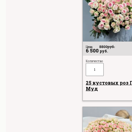
8800
руб.
Цена
6 500
руб.
Количество
25 кустовых роз 
Муд