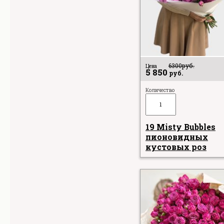
6300
руб.
Цена
5 850
руб.
Количество
19 Misty Bubbles
пионовидных
кустовых роз