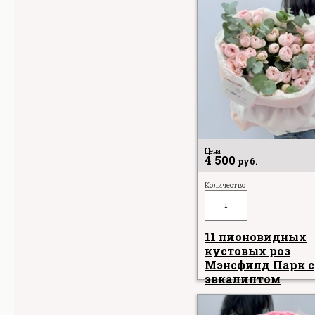
Цена
4 500
руб.
Количество
11 пионовидных
кустовых роз
Мэнсфилд Парк с
эвкалиптом