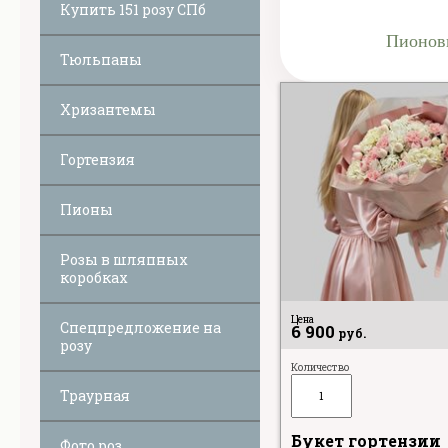
Купить 151 розу СПб
Пионови
Тюльпаны
Хризантемы
Гортензия
Пионы
Розы в шляпных
коробках
Цена
Спецпредложение на
6 900
руб.
розу
Количество
Траурная
Букет гортензии
Фото роз