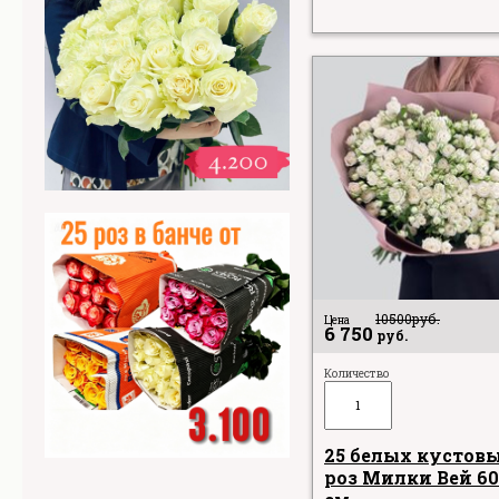
10500
руб.
Цена
6 750
руб.
Количество
25 белых кустов
роз Милки Вей 60