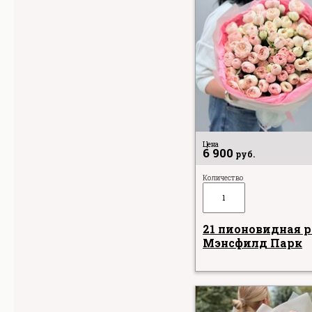
Цена
6 900
руб.
Количество
21 пионовидная р
Мэнсфилд Парк