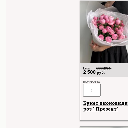
3900
руб.
Цена
2 500
руб.
Количество
Букет пионовид
роз " Презент"