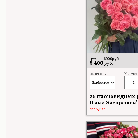
6900
руб.
Цена
5 400
руб.
количество
Количес
25 пионовидных р
Пинк Экспрешен"
ЭКВАДОР