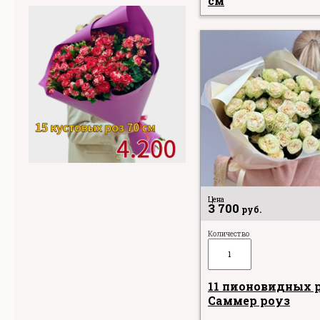
см
Цена
3 700
руб.
Количество
11 пионовидных 
Саммер роуз