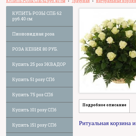
КУПИТЬ РОЗЫ СПБ 62 руб.40 см
›
Траурная
›
натуральные корзи
КУПИТЬ РОЗЫ СПБ 62
руб.40 см
Пионовидная роза
РОЗА КЕНИЯ 80 РУБ.
Купить 25 роз ЭКВАДОР
Купить 51 розу СПб
Купить 75 роз СПб
Подробное описание
Купить 101 розу СПб
Ритуальная корзина и
Купить 151 розу СПб