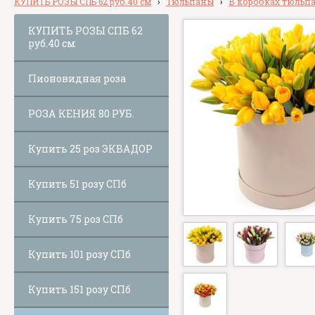
КУПИТЬ РОЗЫ СПБ 62 руб.40 см
›
Тюльпаны
›
В коробках тюльп
КУПИТЬ РОЗЫ СПБ 62
руб.40 см
Пионовидная роза
РОЗА КЕНИЯ 80 РУБ.
Купить 25 роз ЭКВАДОР
Купить 51 розу СПб
Купить 75 роз СПб
Купить 101 розу СПб
Купить 151 розу СПб