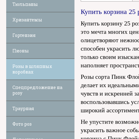
Тюльпаны
Купить корзина 25
Хризантемы
Купить корзину 25 ро
это мечта многих це
Гортензия
олицетворяют нежнос
способен украсить лю
Пионы
только своим изыска
наполняет пространс
Розы в шляпных
коробках
Розы сорта Пинк Фло
делает их идеальными
Спецпредложение на
розу
чувств и искренней за
воспользовавшись ус
Траурная
широкий ассортимент 
Не упустите возможн
Фото роз
украсить важное соб
корзина с Пинк Флойд