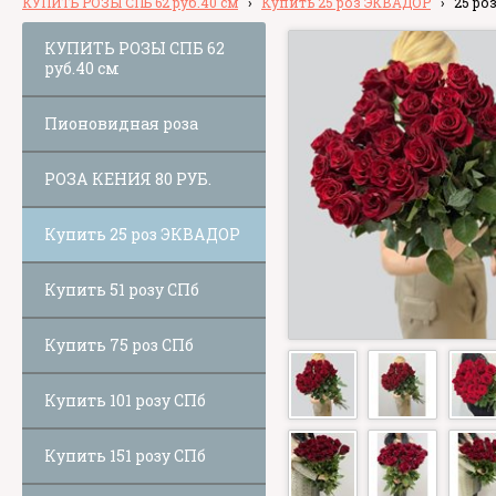
КУПИТЬ РОЗЫ СПБ 62 руб.40 см
›
Купить 25 роз ЭКВАДОР
›
25 роз
КУПИТЬ РОЗЫ СПБ 62
руб.40 см
Пионовидная роза
РОЗА КЕНИЯ 80 РУБ.
Купить 25 роз ЭКВАДОР
Купить 51 розу СПб
Купить 75 роз СПб
Купить 101 розу СПб
Купить 151 розу СПб