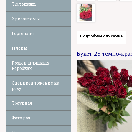
Тюльпаны
Хризантемы
Гортензия
Подробное описание
Пионы
Букет 25 темно-кра
Розы в шляпных
коробках
Спецпредложение на
розу
Траурная
Фото роз