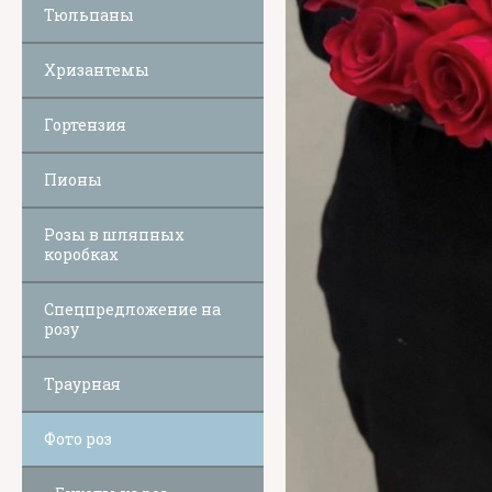
Тюльпаны
Хризантемы
Гортензия
Пионы
Розы в шляпных
коробках
Спецпредложение на
розу
Траурная
Фото роз