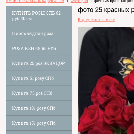
КУПИТЬ РОЗЫ СПБ 62 руб.40 см
›
Фото роз
›
фото 25 красных роз
фото 25 красных 
КУПИТЬ РОЗЫ СПБ 62
руб.40 см
Вернуться к списку
Пионовидная роза
РОЗА КЕНИЯ 80 РУБ.
Купить 25 роз ЭКВАДОР
Купить 51 розу СПб
Купить 75 роз СПб
Купить 101 розу СПб
Купить 151 розу СПб