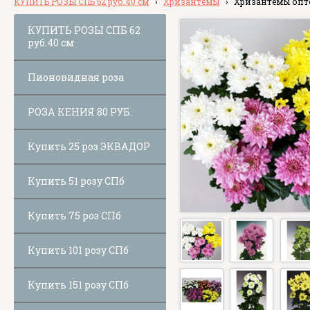
КУПИТЬ РОЗЫ СПБ 62 руб.40 см
›
Хризантемы
›
Хризантемы опто
КУПИТЬ РОЗЫ СПБ 62
руб.40 см
Пионовидная роза
РОЗА КЕНИЯ 80 РУБ.
Купить 25 роз ЭКВАДОР
Купить 51 розу СПб
Купить 75 роз СПб
Купить 101 розу СПб
Купить 151 розу СПб